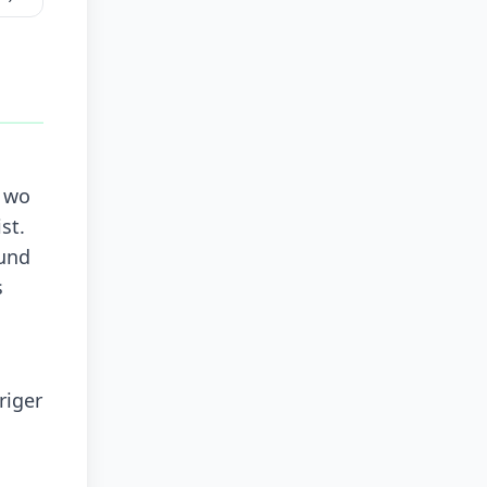
, wo
st.
 und
s
riger