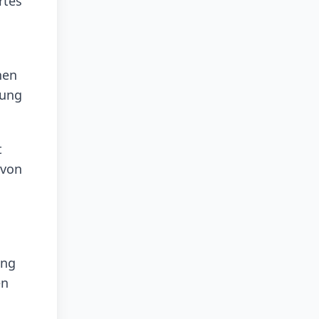
rtes
nen
nung
t
 von
ung
en