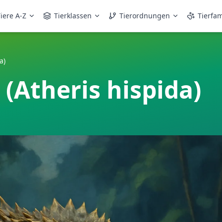
iere A-Z
Tierklassen
Tierordnungen
Tierfam
a)
(Atheris hispida)