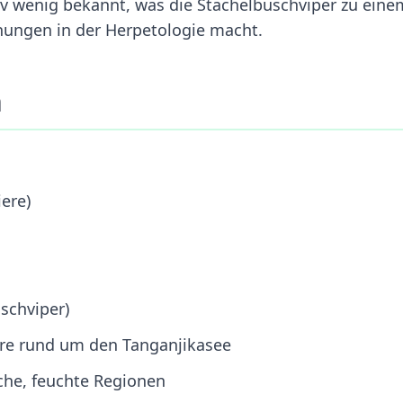
tiv wenig bekannt, was die Stachelbuschviper zu eine
chungen in der Herpetologie macht.
n
ere)
uschviper)
ere rund um den Tanganjikasee
che, feuchte Regionen