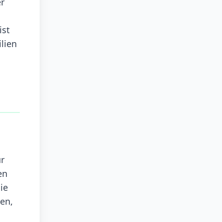
er
ist
lien
ur
en
ie
en,