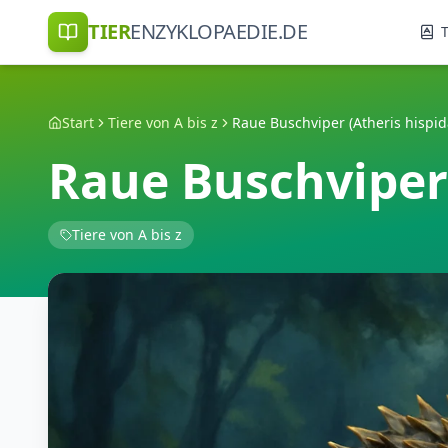
TIER
ENZYKLOPAEDIE.DE
T
Start
Tiere von A bis z
Raue Buschviper (Atheris hispid
Raue Buschviper 
Tiere von A bis z