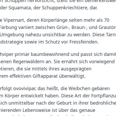
 Schuppen hervorsticht, stellt sie ein bemerkenswe
lb der Squamata, der Schuppenkriechtiere, dar.
ine Vipernart, deren Körperlänge selten mehr als 70
Färbung variiert zwischen Grün-, Braun-, und Grautö
hen Umgebung nahezu unsichtbar zu werden. Diese Tar
agdstrategie sowie im Schutz vor Fressfeinden.
uschviper primär baumbewohnend und passt sich dami
senen Regenwäldern an. Sie ernährt sich vorwiegend
tieren, die sie mittels ihres ausgeprägten
rem effektiven Giftapparat überwältigt.
rfolgt ovovivipar, das heißt, die Weibchen gebären
im Körper entwickelt haben. Diese Art der Fortpflanz
ich unmittelbar nach der Geburt in ihrer bedrohlich
nierenden Lebensweise ist über das genaue