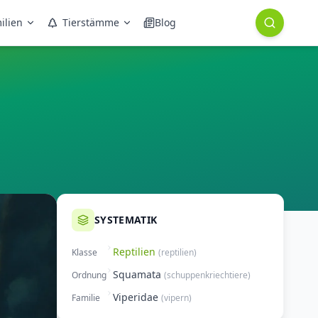
ilien
Tierstämme
Blog
SYSTEMATIK
Reptilien
Klasse
(
reptilien
)
Squamata
Ordnung
(
schuppenkriechtiere
)
Viperidae
Familie
(
vipern
)