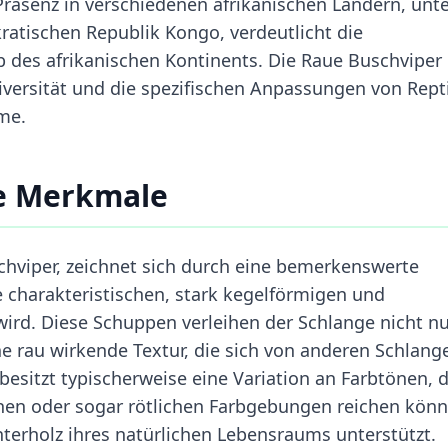
e Präsenz in verschiedenen afrikanischen Ländern, unt
atischen Republik Kongo, verdeutlicht die
b des afrikanischen Kontinents. Die Raue Buschviper 
diversität und die spezifischen Anpassungen von Repti
eme.
e Merkmale
schviper, zeichnet sich durch eine bemerkenswerte
 charakteristischen, stark kegelförmigen und
rd. Diese Schuppen verleihen der Schlange nicht n
 rau wirkende Textur, die sich von anderen Schlang
besitzt typischerweise eine Variation an Farbtönen, d
chen oder sogar rötlichen Farbgebungen reichen könn
erholz ihres natürlichen Lebensraums unterstützt.