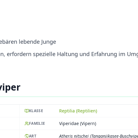
gebären lebende Junge
en, erfordern spezielle Haltung und Erfahrung im U
viper
Reptilia (Reptilien)
KLASSE
Viperidae (Vipern)
FAMILIE
Atheris nitschei (Tanganjikasee-Buschvip
ART