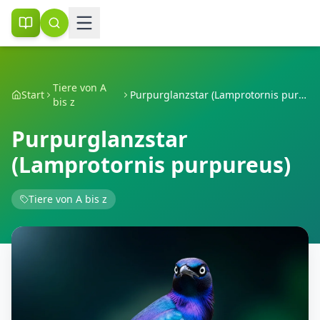
Tiere von A
Start
Purpurglanzstar (Lamprotornis purpureus)
bis z
Purpurglanzstar
(Lamprotornis purpureus)
Tiere von A bis z