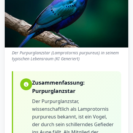
Der Purpurglanzstar (Lamprotornis purpureus) in seinem
typischen Lebensraum (KI Generiert)
Zusammenfassung:
Purpurglanzstar
Der Purpurglanzstar,
wissenschaftlich als Lamprotornis
purpureus bekannt, ist ein Vogel,
der durch sein schillerndes Gefieder
ins Auge fällt. Als Mitglied der