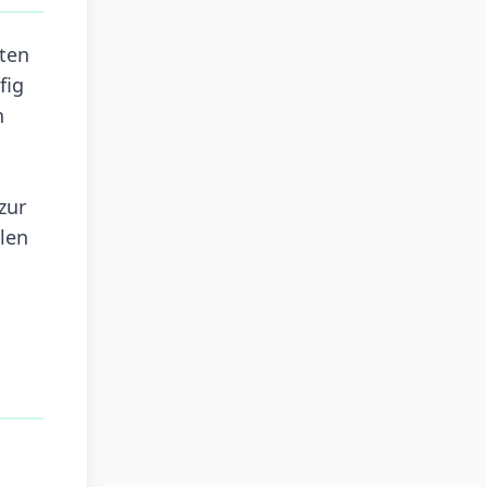
ften
fig
n
zur
len
n