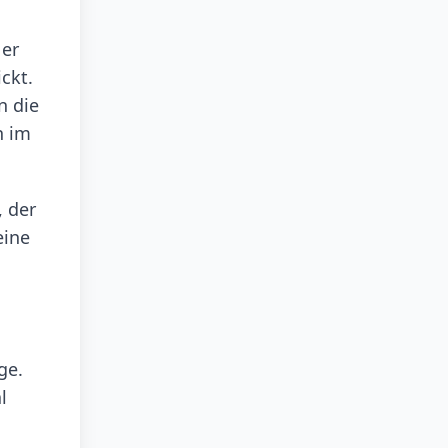
 er
ckt.
n die
n im
, der
eine
ge.
l