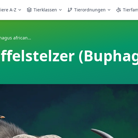
iere A-Z
Tierklassen
Tierordnungen
Tierfam
Afrikanischer Büffelstelzer (Buphagus africanus)
ffelstelzer (Bupha