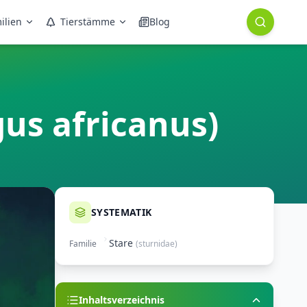
ilien
Tierstämme
Blog
gus africanus)
SYSTEMATIK
Stare
Familie
(
sturnidae
)
Inhaltsverzeichnis