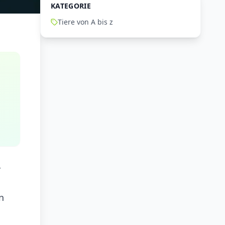
KATEGORIE
Tiere von A bis z
r
n