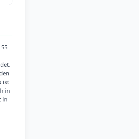
 55
det.
 den
 ist
h in
 in