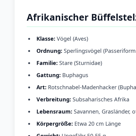
Afrikanischer Büffelste
Klasse:
Vögel (Aves)
Ordnung:
Sperlingsvögel (Passeriform
Familie:
Stare (Sturnidae)
Gattung:
Buphagus
Art:
Rotschnabel-Madenhacker (Bupha
Verbreitung:
Subsaharisches Afrika
Lebensraum:
Savannen, Grasländer, o
Körpergröße:
Etwa 20 cm Länge
Gewicht:
Ungefähr 50-55 g