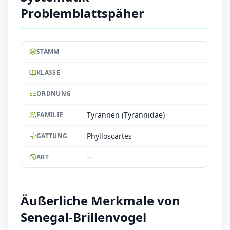
Problemblattspäher
--
STAMM
--
KLASSE
--
ORDNUNG
Tyrannen (Tyrannidae)
FAMILIE
Phylloscartes
GATTUNG
--
ART
Äußerliche Merkmale von
Senegal-Brillenvogel