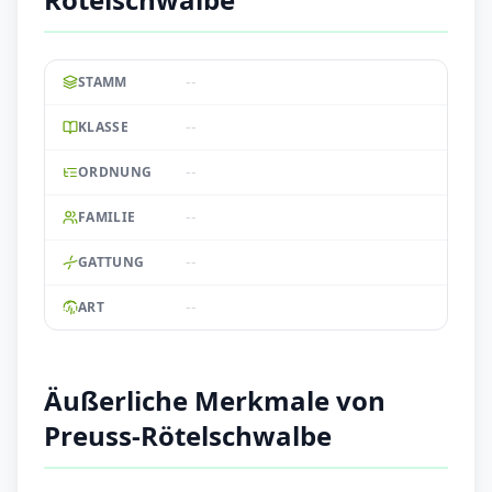
--
STAMM
--
KLASSE
--
ORDNUNG
--
FAMILIE
--
GATTUNG
--
ART
Äußerliche Merkmale von
Preuss-Rötelschwalbe