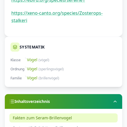
https://ebird.org/species/serwhe1
https://xeno-canto.org/species/Zosterops-
stalkeri
SYSTEMATIK
Vögel
Klasse
(
vögel
)
Vögel
Ordnung
(
sperlingsvögel
)
Vögel
Familie
(
brillenvögel
)
Inhaltsverzeichnis
Fakten zum Seram-Brillenvogel