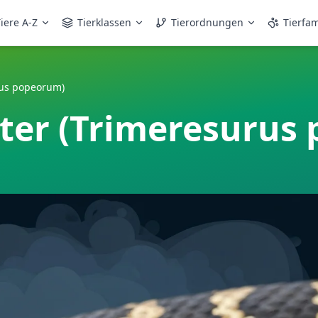
iere A-Z
Tierklassen
Tierordnungen
Tierfam
rus popeorum)
ter (Trimeresurus