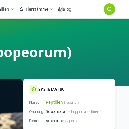
ilien
Tierstämme
Blog
 popeorum)
SYSTEMATIK
Reptilien
Klasse
(
reptilien
)
Squamata
Ordnung
(
schuppenkriechtiere
)
Viperidae
Familie
(
vipern
)