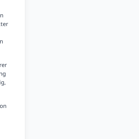
rn
kter
in
rer
ung
ig,
von