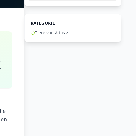
KATEGORIE
Tiere von A bis z
e
n
die
den