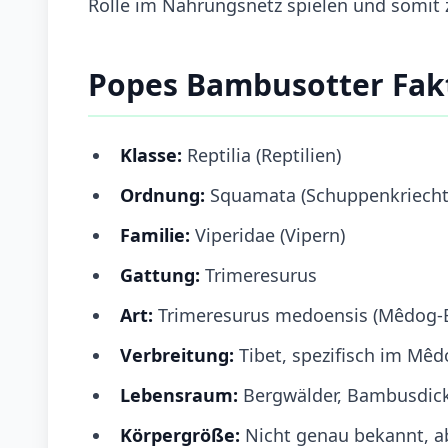
Rolle im Nahrungsnetz spielen und somit z
Popes Bambusotter Fak
Klasse:
Reptilia (Reptilien)
Ordnung:
Squamata (Schuppenkriecht
Familie:
Viperidae (Vipern)
Gattung:
Trimeresurus
Art:
Trimeresurus medoensis (Mêdog-
Verbreitung:
Tibet, spezifisch im Mê
Lebensraum:
Bergwälder, Bambusdic
Körpergröße:
Nicht genau bekannt, ab