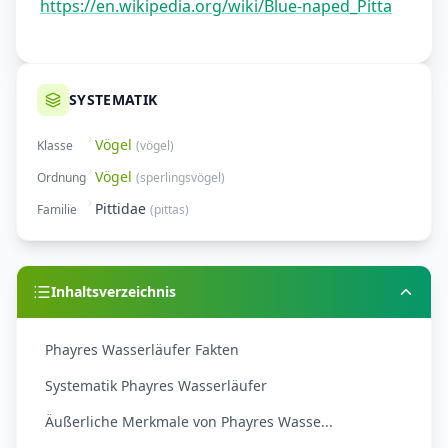
https://en.wikipedia.org/wiki/Blue-naped_Pitta
SYSTEMATIK
Vögel
Klasse
(
vögel
)
Vögel
Ordnung
(
sperlingsvögel
)
Pittidae
Familie
(
pittas
)
Inhaltsverzeichnis
Phayres Wasserläufer Fakten
Systematik Phayres Wasserläufer
Äußerliche Merkmale von Phayres Wasse...