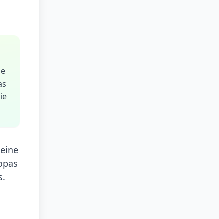
ne
as
ie
 eine
ropas
s.