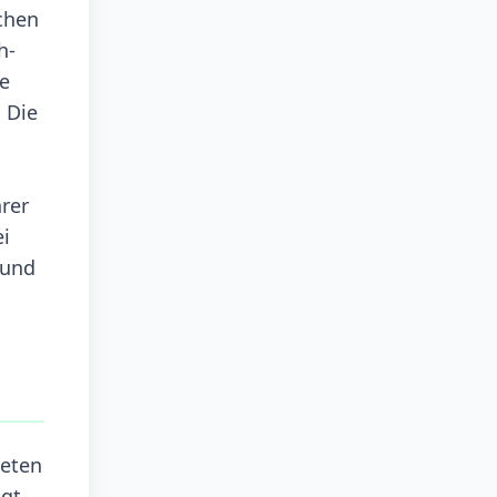
chen
h-
se
 Die
rer
ei
 und
ieten
gt,