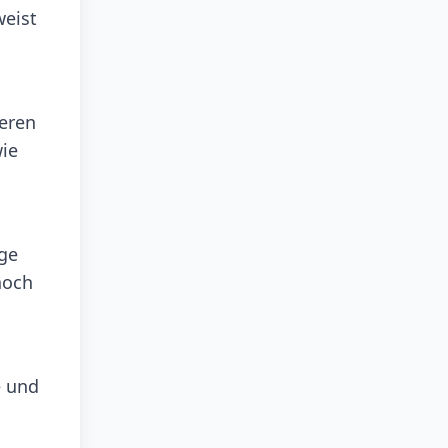
weist
deren
wie
ge
noch
e und