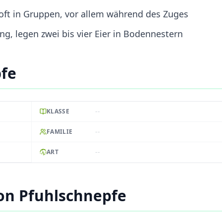
oft in Gruppen, vor allem während des Zuges
 legen zwei bis vier Eier in Bodennestern
pfe
--
KLASSE
--
FAMILIE
--
ART
on Pfuhlschnepfe