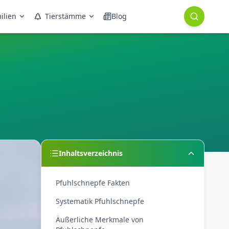
ilien
Tierstämme
Blog
Inhaltsverzeichnis
Pfuhlschnepfe Fakten
Systematik Pfuhlschnepfe
Äußerliche Merkmale von