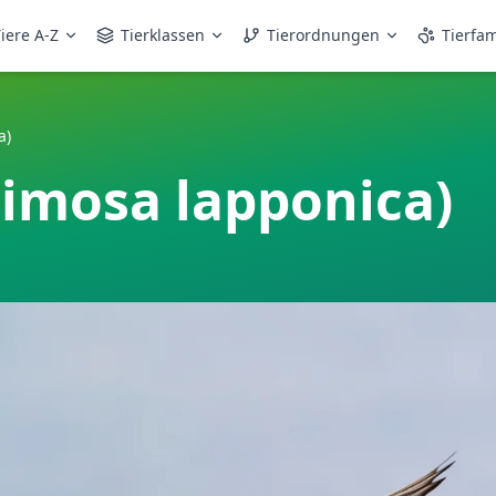
iere A-Z
Tierklassen
Tierordnungen
Tierfam
a)
Limosa lapponica)