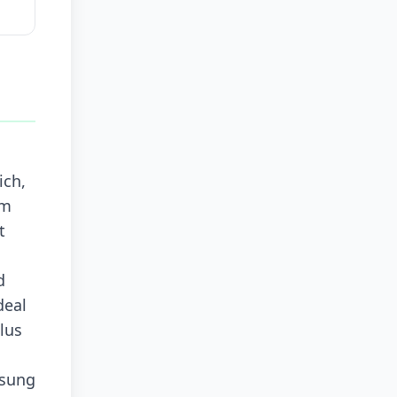
ich,
em
t
d
deal
lus
ssung