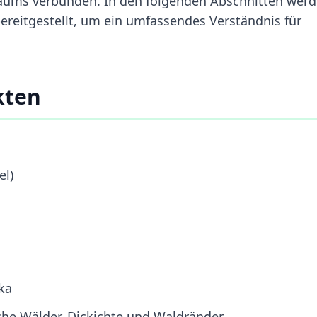
aums verbunden. In den folgenden Abschnitten wer
bereitgestellt, um ein umfassendes Verständnis für
kten
el)
ka
he Wälder, Dickichte und Waldränder