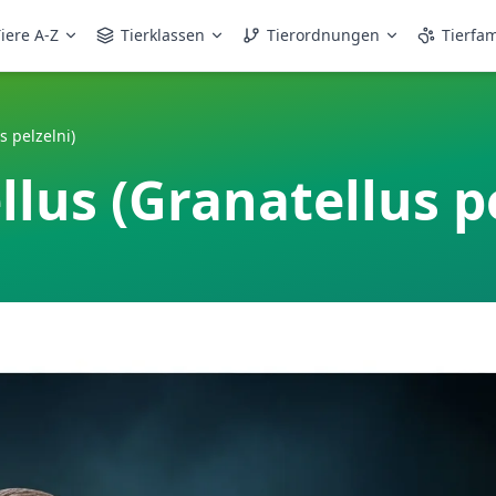
iere A-Z
Tierklassen
Tierordnungen
Tierfam
s pelzelni)
lus (Granatellus pe