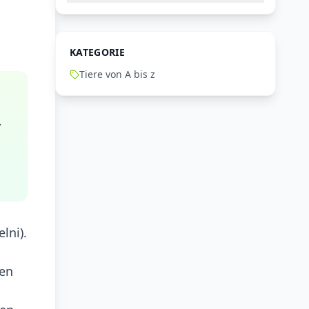
KATEGORIE
Tiere von A bis z
.
lni).
ten