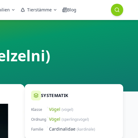
ilien
Tierstämme
Blog
lzelni)
SYSTEMATIK
Vögel
Klasse
(
vögel
)
Vögel
Ordnung
(
sperlingsvögel
)
Cardinalidae
Familie
(
kardinäle
)