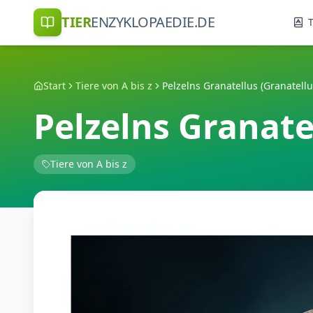
TIER
ENZYKLOPAEDIE.DE
T
Start
Tiere von A bis z
Pelzelns Granatellus (Granatellu
Pelzelns Granatel
Tiere von A bis z