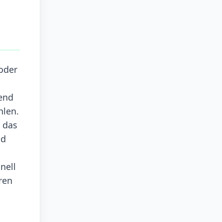
 oder
rend
hlen.
 das
nd
nell
ren