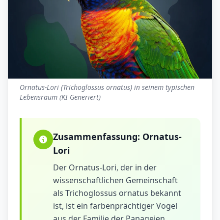
Ornatus-Lori (Trichoglossus ornatus) in seinem typischen
Lebensraum (KI Generiert)
Zusammenfassung:
Ornatus-
Lori
Der Ornatus-Lori, der in der
wissenschaftlichen Gemeinschaft
als Trichoglossus ornatus bekannt
ist, ist ein farbenprächtiger Vogel
aus der Familie der Papageien