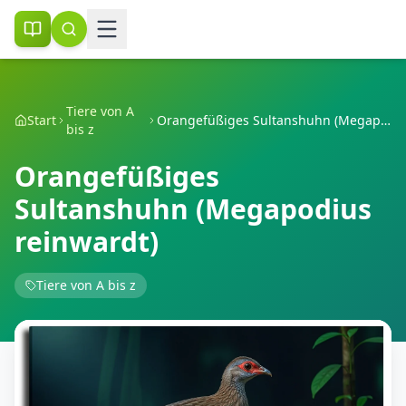
Tiere von A
Start
Orangefüßiges Sultanshuhn (Megapodius reinwardt)
bis z
Orangefüßiges
Sultanshuhn (Megapodius
reinwardt)
Tiere von A bis z