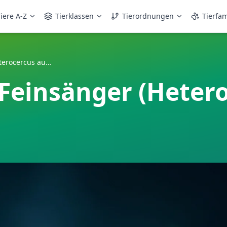
iere A-Z
Tierklassen
Tierordnungen
Tierfam
Orange Scheitel-Feinsänger (Heterocercus aurantiivertex)
-Feinsänger (Heter