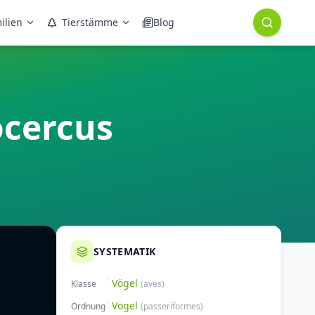
ilien
Tierstämme
Blog
ocercus
SYSTEMATIK
Vögel
Klasse
(
aves
)
Vögel
Ordnung
(
passeriformes
)