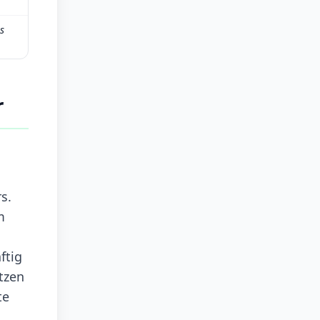
s
r
s.
m
ftig
tzen
te