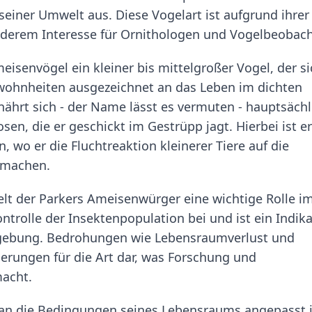
seiner Umwelt aus. Diese Vogelart ist aufgrund ihrer
erem Interesse für Ornithologen und Vogelbeobach
eisenvögel ein kleiner bis mittelgroßer Vogel, der si
ewohnheiten ausgezeichnet an das Leben im dichten
nährt sich - der Name lässt es vermuten - hauptsächl
en, die er geschickt im Gestrüpp jagt. Hierbei ist er
 wo er die Fluchtreaktion kleinerer Tiere auf die
 machen.
ielt der Parkers Ameisenwürger eine wichtige Rolle i
ntrolle der Insektenpopulation bei und ist ein Indik
mgebung. Bedrohungen wie Lebensraumverlust und
erungen für die Art dar, was Forschung und
acht.
 an die Bedingungen seines Lebensraums angepasst i