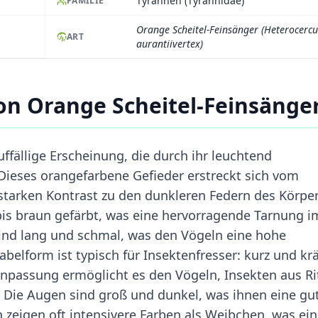
Tyrannen (Tyrannidae)
FAMILIE
Orange Scheitel-Feinsänger (Heterocercu
ART
aurantiivertex)
n Orange Scheitel-Feinsänge
ffällige Erscheinung, die durch ihr leuchtend
Dieses orangefarbene Gefieder erstreckt sich vom
starken Kontrast zu den dunkleren Federn des Körper
 bis braun gefärbt, was eine hervorragende Tarnung i
sind lang und schmal, was den Vögeln eine hohe
belform ist typisch für Insektenfresser: kurz und krä
Anpassung ermöglicht es den Vögeln, Insekten aus Ri
. Die Augen sind groß und dunkel, was ihnen eine gu
 zeigen oft intensivere Farben als Weibchen, was ein