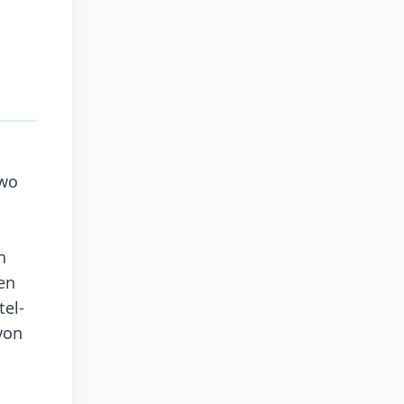
 wo
n
en
tel-
von