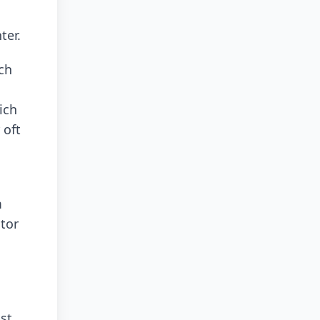
ter.
ch
ich
 oft
m
ator
st,