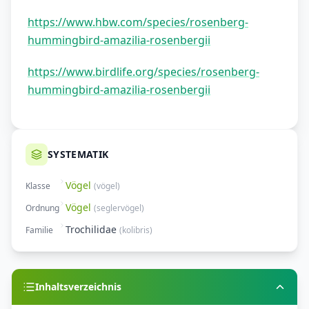
https://www.hbw.com/species/rosenberg-
hummingbird-amazilia-rosenbergii
https://www.birdlife.org/species/rosenberg-
hummingbird-amazilia-rosenbergii
SYSTEMATIK
Vögel
Klasse
(
vögel
)
Vögel
Ordnung
(
seglervögel
)
Trochilidae
Familie
(
kolibris
)
Inhaltsverzeichnis