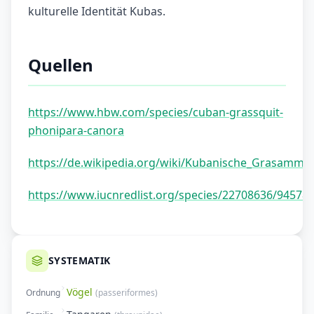
kulturelle Identität Kubas.
Quellen
https://www.hbw.com/species/cuban-grassquit-
phonipara-canora
https://de.wikipedia.org/wiki/Kubanische_Grasamme
https://www.iucnredlist.org/species/22708636/94578
SYSTEMATIK
Vögel
Ordnung
(
passeriformes
)