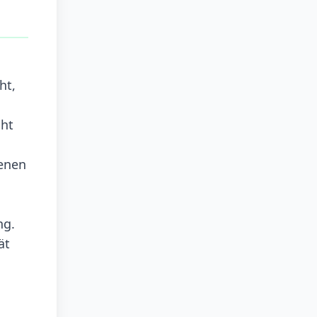
ht,
cht
denen
ng.
ät