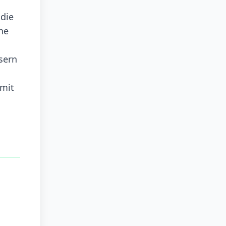
 die
ne
sern
 mit