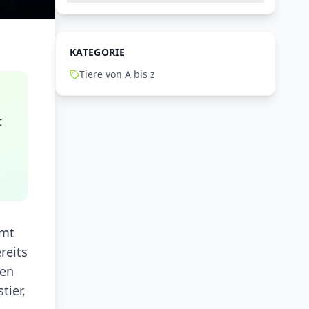
KATEGORIE
Tiere von A bis z
t
mmt
reits
ken
tier,