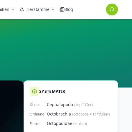
ilien
Tierstämme
Blog
SYSTEMATIK
Cephalopoda
Klasse
(
kopffüßer
)
Octobrachia
Ordnung
(
octopoda = achtfüßer
)
Octopodidae
Familie
(
kraken
)