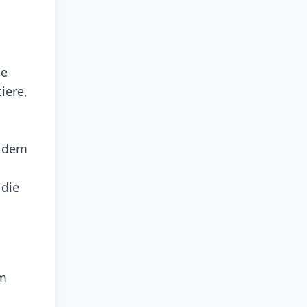
ie
iere,
e dem
 die
em