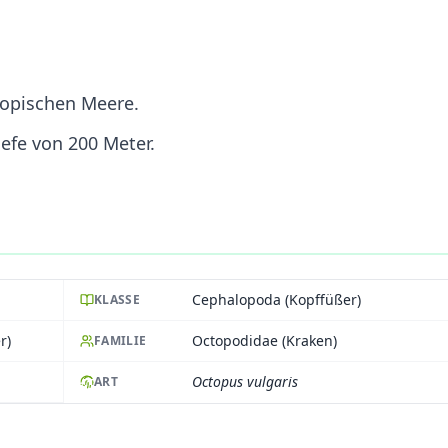
ropischen Meere.
iefe von 200 Meter.
Cephalopoda (Kopffüßer)
KLASSE
r)
Octopodidae (Kraken)
FAMILIE
Octopus vulgaris
ART