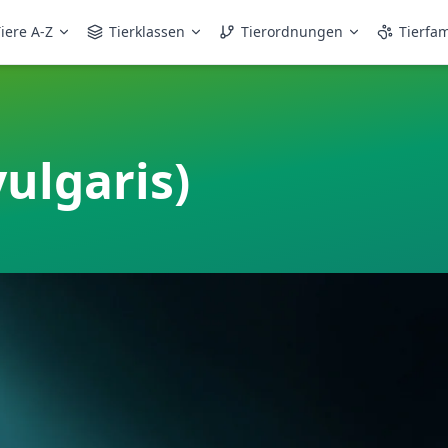
iere A-Z
Tierklassen
Tierordnungen
Tierfam
ulgaris)