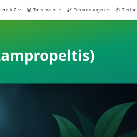
iere A-Z
Tierklassen
Tierordnungen
Tierfam
Lampropeltis)