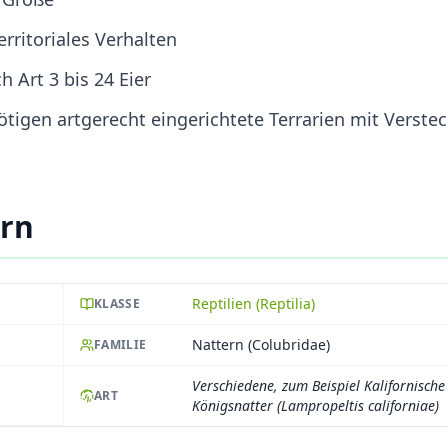
erritoriales Verhalten
h Art 3 bis 24 Eier
nötigen artgerecht eingerichtete Terrarien mit Verste
ern
Reptilien (Reptilia)
KLASSE
Nattern (Colubridae)
FAMILIE
Verschiedene, zum Beispiel Kalifornische
ART
Königsnatter (Lampropeltis californiae)