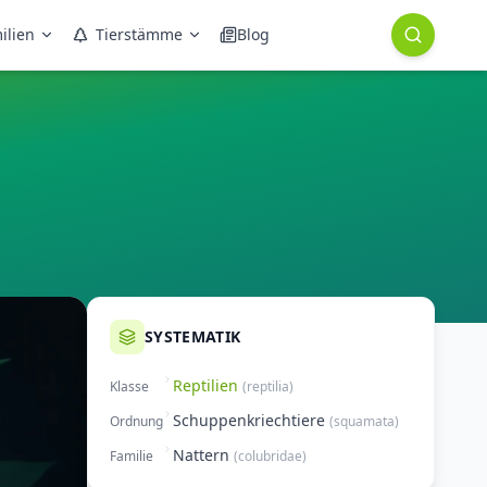
ilien
Tierstämme
Blog
SYSTEMATIK
Reptilien
Klasse
(
reptilia
)
Schuppenkriechtiere
Ordnung
(
squamata
)
Nattern
Familie
(
colubridae
)