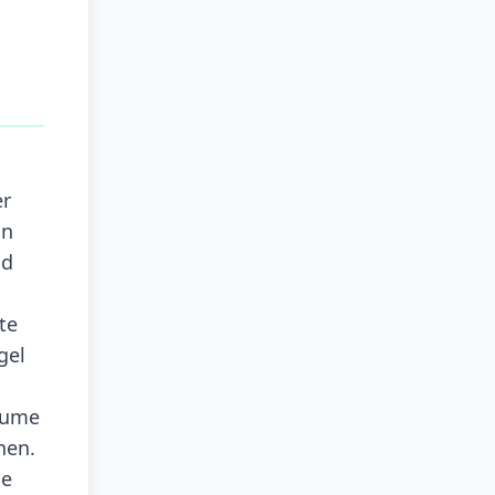
er
in
nd
te
gel
äume
nen.
ie