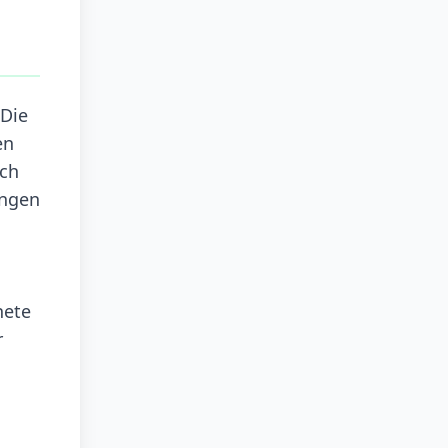
 Die
en
uch
angen
nete
r