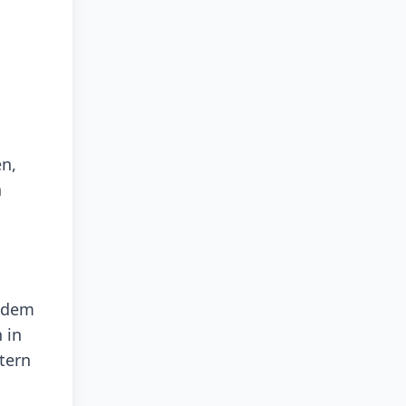
en,
n
indem
 in
tern