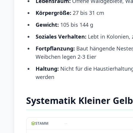
Lebensraum:
Offene Waldgebiete, Wal
Körpergröße:
27 bis 31 cm
Gewicht:
105 bis 144 g
Soziales Verhalten:
Lebt in Kolonien,
Fortpflanzung:
Baut hängende Nester, 
Weibchen legen 2-3 Eier
Haltung:
Nicht für die Haustierhaltun
werden
Systematik Kleiner Ge
--
STAMM