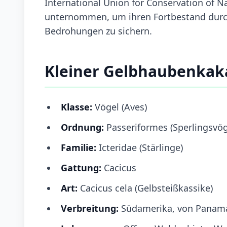
International Union for Conservation of 
unternommen, um ihren Fortbestand durc
Bedrohungen zu sichern.
Kleiner Gelbhaubenkak
Klasse:
Vögel (Aves)
Ordnung:
Passeriformes (Sperlingsvög
Familie:
Icteridae (Stärlinge)
Gattung:
Cacicus
Art:
Cacicus cela (Gelbsteißkassike)
Verbreitung:
Südamerika, von Panama