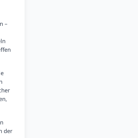
n –
eln
ffen
ie
n
cher
en,
en
n der