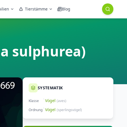
ilien
Tierstämme
Blog
a sulphurea)
SYSTEMATIK
Vögel
Klasse
(
aves
)
Vögel
Ordnung
(
sperlingsvögel
)