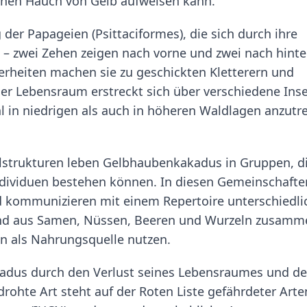
inen Hauch von Gelb aufweisen kann.
r Papageien (Psittaciformes), die sich durch ihre
 – zwei Zehen zeigen nach vorne und zwei nach hinte
rheiten machen sie zu geschickten Kletterern und
her Lebensraum erstreckt sich über verschiedene Ins
l in niedrigen als auch in höheren Waldlagen anzutre
ialstrukturen leben Gelbhaubenkakadus in Gruppen, d
ndividuen bestehen können. In diesen Gemeinschafte
nd kommunizieren mit einem Repertoire unterschiedli
gend aus Samen, Nüssen, Beeren und Wurzeln zusamm
en als Nahrungsquelle nutzen.
kadus durch den Verlust seines Lebensraumes und d
drohte Art steht auf der Roten Liste gefährdeter Arte