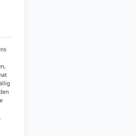
ens
en,
hat
llig
rden
le
.