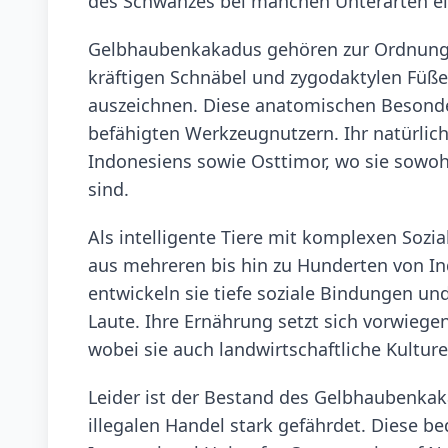
des Schwanzes bei manchen Unterarten e
Gelbhaubenkakadus gehören zur Ordnung de
kräftigen Schnäbel und zygodaktylen Füße
auszeichnen. Diese anatomischen Besonde
befähigten Werkzeugnutzern. Ihr natürlic
Indonesiens sowie Osttimor, wo sie sowoh
sind.
Als intelligente Tiere mit komplexen Soz
aus mehreren bis hin zu Hunderten von I
entwickeln sie tiefe soziale Bindungen u
Laute. Ihre Ernährung setzt sich vorwie
wobei sie auch landwirtschaftliche Kultur
Leider ist der Bestand des Gelbhaubenka
illegalen Handel stark gefährdet. Diese be