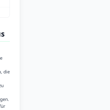
us
ge
, die
zu
ugen.
für