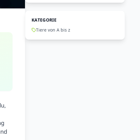
KATEGORIE
Tiere von A bis z
du,
ng
und