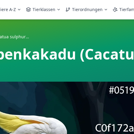
iere A-Z
Tierklassen
Tierordnungen
Tierfam
Kleiner Gelbhaubenkakadu (Cacatua sulphurea)
benkakadu (Cacatu