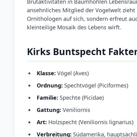
Brutaktivitäten in Baumhöhlen Lebensraum 
ansehnliches Mitglied der Vogelwelt zieht
Ornithologen auf sich, sondern erfreut au
kleinteilige Mosaik des Lebens wirft.
Kirks Buntspecht Fakte
Klasse:
Vögel (Aves)
Ordnung:
Spechtvögel (Piciformes)
Familie:
Spechte (Picidae)
Gattung:
Veniliornis
Art:
Holzspecht (Veniliornis lignarius)
Verbreitung:
Südamerika, hauptsächli