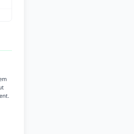
dem
ut
ent.