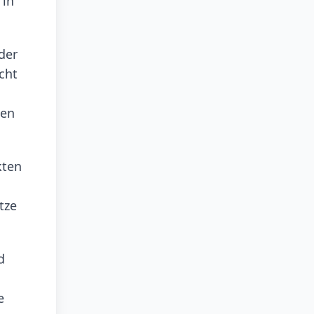
 in
der
cht
den
kten
tze
d
e