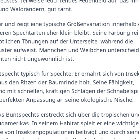
ecktes, teilweise leuchtendes Federkleid auf, das ihn
und Waldrändern, gut tarnt.
r und zeigt eine typische Größenvariation innerhalb 
eren Spechtarten eher klein bleibt. Seine Färbung rei
rötlichen Tönungen auf der Unterseite, während die
uster aufweist. Männchen und Weibchen unterschei
hten nicht ungewöhnlich ist.
tspecht typisch für Spechte: Er ernährt sich von Inse
aus den Ritzen der Baumrinde holt. Seine Fähigkeit,
mit schnellen, kräftigen Schlägen der Schnabelspi
perfekten Anpassung an seine ökologische Nische.
ks Buntspechts erstreckt sich über die tropischen un
amerikas. In seinem Habitat spielt er eine wichtige
le von Insektenpopulationen beiträgt und durch sein