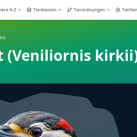
iere A-Z
Tierklassen
Tierordnungen
Tierfam
ii)
(Veniliornis kirkii