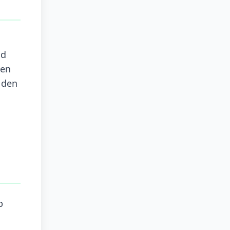
nd
nen
 den
b