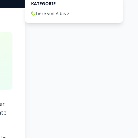
KATEGORIE
Tiere von A bis z
er
hte