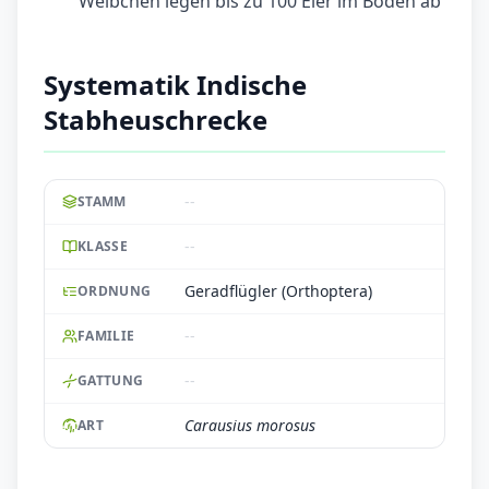
Weibchen legen bis zu 100 Eier im Boden ab
Systematik Indische
Stabheuschrecke
--
STAMM
--
KLASSE
Geradflügler (Orthoptera)
ORDNUNG
--
FAMILIE
--
GATTUNG
Carausius morosus
ART