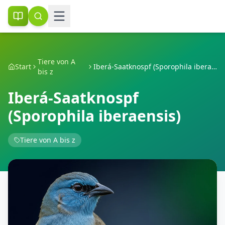
Tiere von A
Start
Iberá-Saatknospf (Sporophila iberaensis)
bis z
Iberá-Saatknospf
(Sporophila iberaensis)
Tiere von A bis z