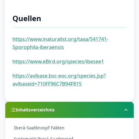
Quellen
https://www.inaturalist.org/taxa/541741-
Sporophila-iberaensis
https://www.eBird.org/species/ibesee1
https://avibase.bsc-eoc.org/species.jsp?
avibaseid=710FF96C7B94F815
Inhaltsverzeichnis
Iberá-Saatknospf Fakten
Systematik Iberá-Saatknospf