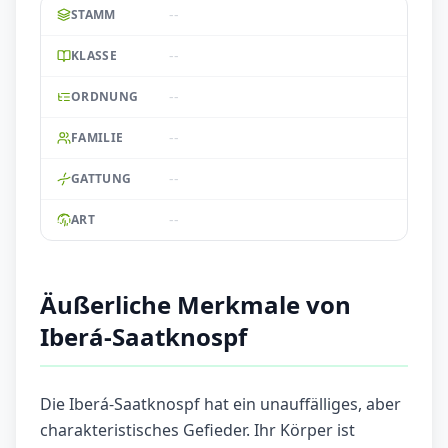
--
STAMM
--
KLASSE
--
ORDNUNG
--
FAMILIE
--
GATTUNG
--
ART
Äußerliche Merkmale von
Iberá-Saatknospf
Die Iberá-Saatknospf hat ein unauffälliges, aber
charakteristisches Gefieder. Ihr Körper ist