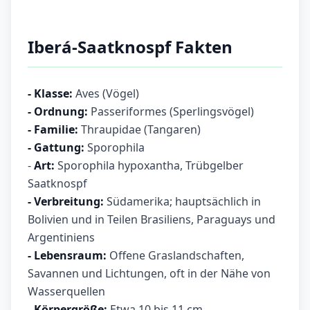
Iberá-Saatknospf Fakten
- Klasse:
Aves (Vögel)
- Ordnung:
Passeriformes (Sperlingsvögel)
- Familie:
Thraupidae (Tangaren)
- Gattung:
Sporophila
-
Art:
Sporophila hypoxantha, Trübgelber
Saatknospf
- Verbreitung:
Südamerika; hauptsächlich in
Bolivien und in Teilen Brasiliens, Paraguays und
Argentiniens
- Lebensraum:
Offene Graslandschaften,
Savannen und Lichtungen, oft in der Nähe von
Wasserquellen
- Körpergröße:
Etwa 10 bis 11 cm