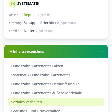
SYSTEMATIK
Reptilien
Klasse
(
reptilia
)
Schuppenkriechtiere
Ordnung
(
squamata
)
Nattern
Familie
(
colubridae
)
Inhaltsverzeichnis
Hundszahn-Katzenotter Fakten
Systematik Hundszahn-Katzenotter
Hundszahn-Katzenotter Herkunft und Le...
Hundszahn-Katzenotter äußere Merkmale
Soziales Verhalten
Paarungs- und Brutverhalten