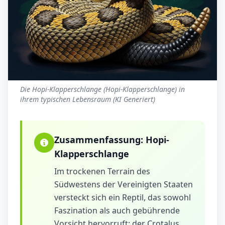
Die Hopi-Klapperschlange (Hopi-Klapperschlange) in
ihrem typischen Lebensraum (KI Generiert)
Zusammenfassung:
Hopi-
Klapperschlange
Im trockenen Terrain des
Südwestens der Vereinigten Staaten
versteckt sich ein Reptil, das sowohl
Faszination als auch gebührende
Vorsicht hervorruft: der Crotalus