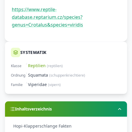
https://www.reptile-
database.reptarium.cz/species?
genus=Crotalus&species=viridis
SYSTEMATIK
Reptilien
Klasse
(
reptilien
)
Squamata
Ordnung
(
schuppenkriechtiere
)
Viperidae
Familie
(
vipern
)
Inhaltsverzeichnis
Hopi-Klapperschlange Fakten