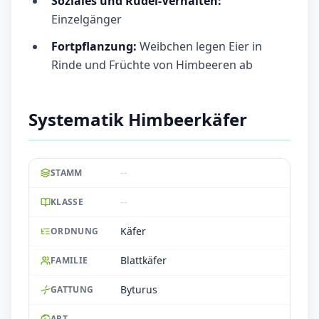
Soziales und Rudel-Verhalten:
Einzelgänger
Fortpflanzung:
Weibchen legen Eier in
Rinde und Früchte von Himbeeren ab
Systematik Himbeerkäfer
--
STAMM
--
KLASSE
Käfer
ORDNUNG
Blattkäfer
FAMILIE
Byturus
GATTUNG
--
ART