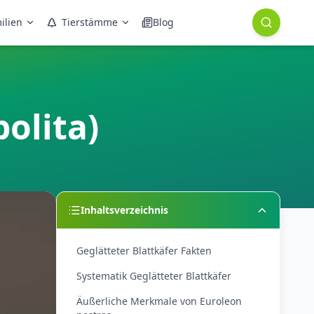
ilien
Tierstämme
Blog
olita)
Inhaltsverzeichnis
Geglätteter Blattkäfer Fakten
Systematik Geglätteter Blattkäfer
Äußerliche Merkmale von Euroleon