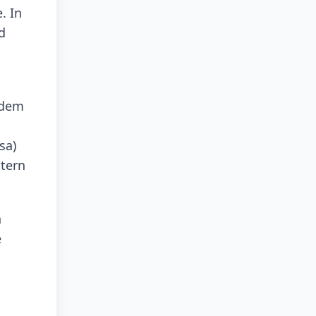
. In
d
ndem
sa)
ttern
n
e