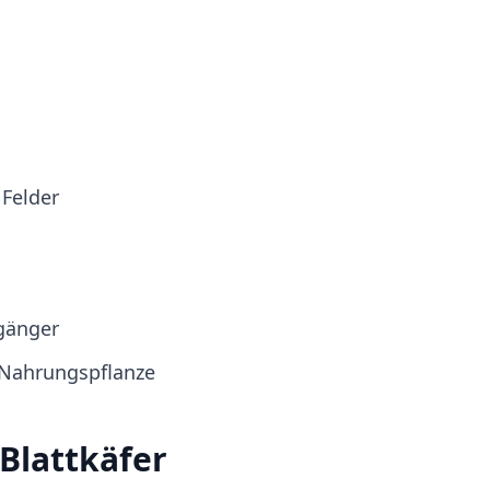
 Felder
gänger
 Nahrungspflanze
Blattkäfer