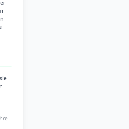
der
en
en
e
sie
en
hre