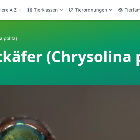
iere A-Z
Tierklassen
Tierordnungen
Tierfam
a polita)
tkäfer (Chrysolina p