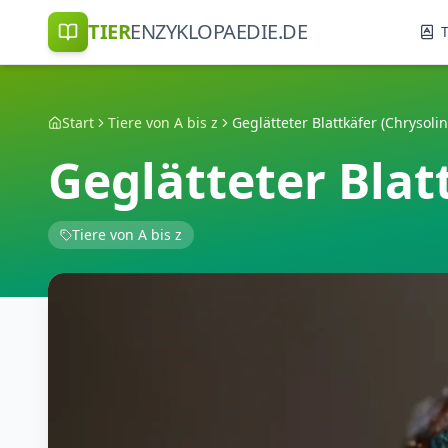
TIER
ENZYKLOPAEDIE.DE
T
Start
Tiere von A bis z
Geglätteter Blattkäfer (Chrysolin
Geglätteter Blat
Tiere von A bis z