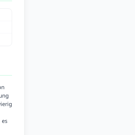
on
rung
ierig
 es