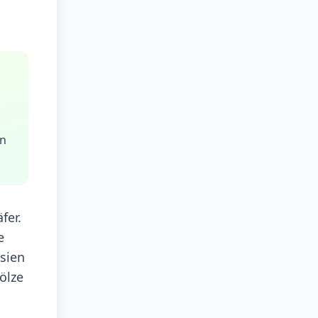
en
fer.
e
Asien
ölze