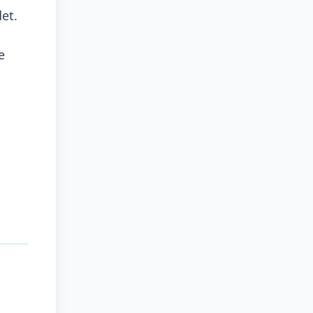
et.
e