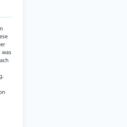
on
iese
der
, was
lach
g.
von