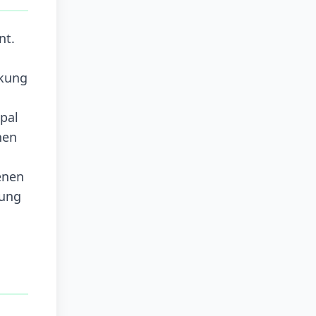
nt.
ckung
epal
hen
enen
rung