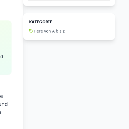
KATEGORIE
Tiere von A bis z
nd
te
 und
n