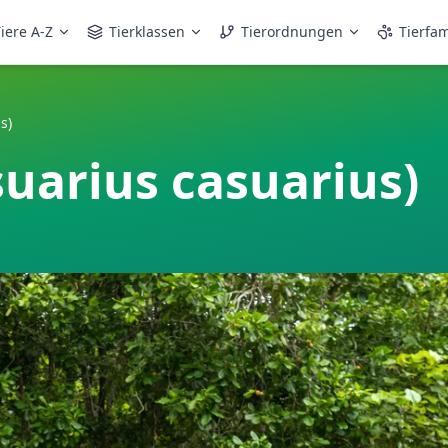
iere A-Z
Tierklassen
Tierordnungen
Tierfam
s)
uarius casuarius)