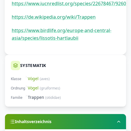
https://www.iucnredlist.org/species/22678467/92607
https://de.wikipedia.org/wiki/Trappen
https://www.birdlife.org/europe-and-central-
asia/species/lissotis-hartlaubii
SYSTEMATIK
Vögel
Klasse
(
aves
)
Vögel
Ordnung
(
gruiformes
)
Trappen
Familie
(
otididae
)
Inhaltsverzeichnis