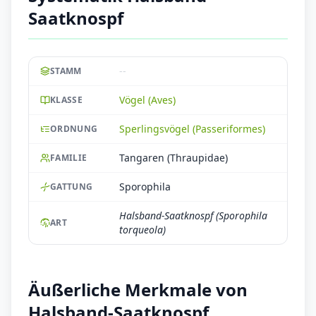
Saatknospf
--
STAMM
Vögel (Aves)
KLASSE
Sperlingsvögel (Passeriformes)
ORDNUNG
Tangaren (Thraupidae)
FAMILIE
Sporophila
GATTUNG
Halsband-Saatknospf (Sporophila
ART
torqueola)
Äußerliche Merkmale von
Halsband-Saatknospf