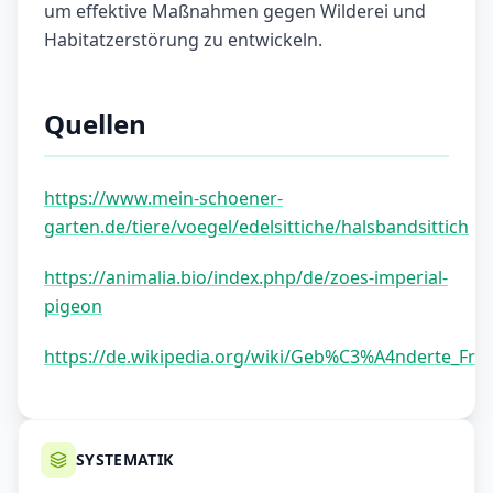
um effektive Maßnahmen gegen Wilderei und
Habitatzerstörung zu entwickeln.
Quellen
https://www.mein-schoener-
garten.de/tiere/voegel/edelsittiche/halsbandsittich
https://animalia.bio/index.php/de/zoes-imperial-
pigeon
https://de.wikipedia.org/wiki/Geb%C3%A4nderte_Fru
SYSTEMATIK