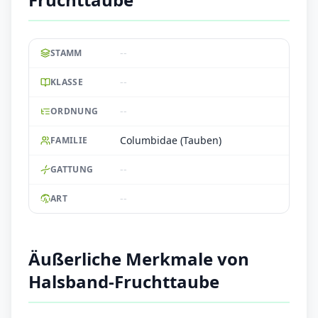
--
STAMM
--
KLASSE
--
ORDNUNG
Columbidae (Tauben)
FAMILIE
--
GATTUNG
--
ART
Äußerliche Merkmale von
Halsband-Fruchttaube