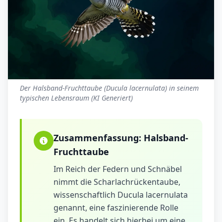
Der Halsband-Fruchttaube (Ducula lacernulata) in seinem
typischen Lebensraum (KI Generiert)
Zusammenfassung:
Halsband-
Fruchttaube
Im Reich der Federn und Schnäbel
nimmt die Scharlachrückentaube,
wissenschaftlich Ducula lacernulata
genannt, eine faszinierende Rolle
ein. Es handelt sich hierbei um eine