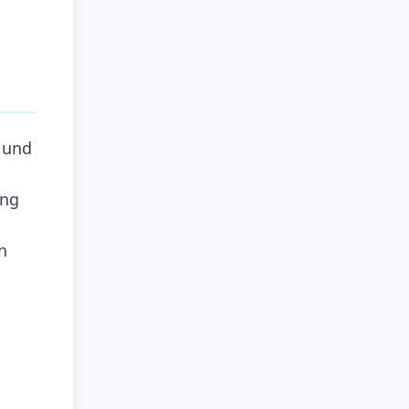
 und
ung
n