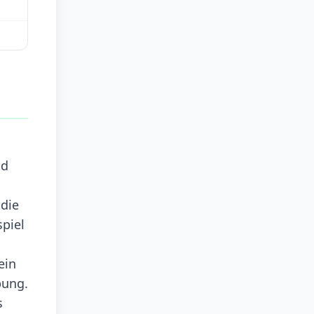
n
nd
 die
spiel
l
ein
bung.
s