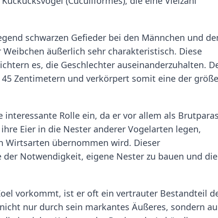
Kuckucksvögel (Cuculiformes), die eine Vielzahl
wiegend schwarzen Gefieder bei den Männchen und d
 Weibchen äußerlich sehr charakteristisch. Diese
chtern es, die Geschlechter auseinanderzuhalten. D
u 45 Zentimetern und verkörpert somit eine der größ
interessante Rolle ein, da er vor allem als Brutparas
ihre Eier in die Nester anderer Vogelarten legen,
en Wirtsarten übernommen wird. Dieser
e der Notwendigkeit, eigene Nester zu bauen und die
oel vorkommt, ist er oft ein vertrauter Bestandteil d
 nicht nur durch sein markantes Äußeres, sondern a