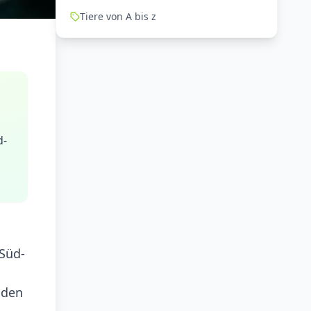
Tiere von A bis z
d-
 Süd-
 den