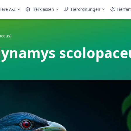
iere A-Z
Tierklassen
Tierordnungen
Tierfam
aceus)
dynamys scolopace