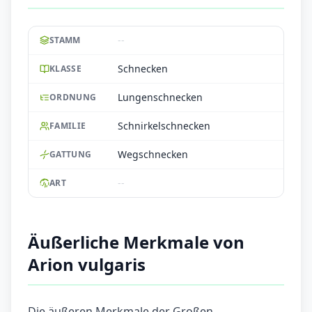
--
STAMM
Schnecken
KLASSE
Lungenschnecken
ORDNUNG
Schnirkelschnecken
FAMILIE
Wegschnecken
GATTUNG
--
ART
Äußerliche Merkmale von
Arion vulgaris
Die äußeren Merkmale der Großen