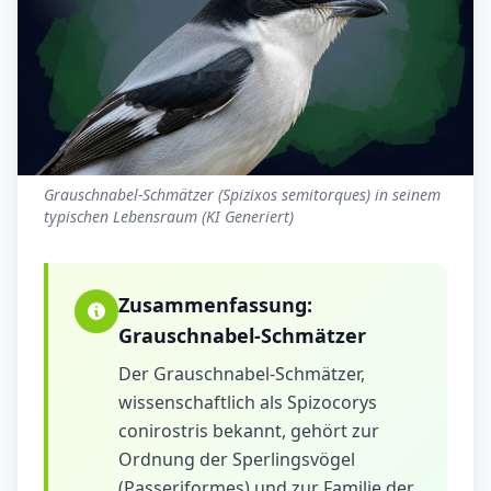
Grauschnabel-Schmätzer (Spizixos semitorques) in seinem
typischen Lebensraum (KI Generiert)
Zusammenfassung:
Grauschnabel-Schmätzer
Der Grauschnabel-Schmätzer,
wissenschaftlich als Spizocorys
conirostris bekannt, gehört zur
Ordnung der Sperlingsvögel
(Passeriformes) und zur Familie der