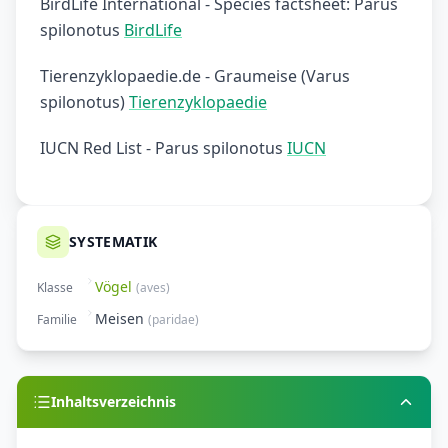
BirdLife International - Species factsheet: Parus
spilonotus
BirdLife
Tierenzyklopaedie.de - Graumeise (Varus
spilonotus)
Tierenzyklopaedie
IUCN Red List - Parus spilonotus
IUCN
SYSTEMATIK
Vögel
Klasse
(
aves
)
Meisen
Familie
(
paridae
)
Inhaltsverzeichnis