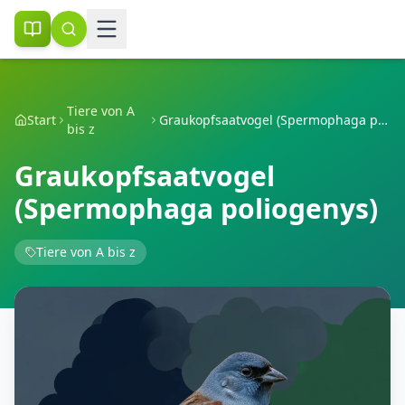
Tiere von A
Start
Graukopfsaatvogel (Spermophaga poliogenys)
bis z
Graukopfsaatvogel
(Spermophaga poliogenys)
Tiere von A bis z