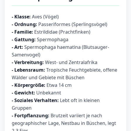
- Klasse:
Aves (Vögel)
- Ordnung:
Passeriformes (Sperlingsvögel)
- Familie:
Estrildidae (Prachtfinken)
- Gattung:
Spermophaga
- Art:
Spermophaga haematina (Blutsauger-
Samenvogel)
- Verbreitung:
West- und Zentralafrika
- Lebensraum:
Tropische Feuchtgebiete, offene
Wälder und Gebiete mit Büschen
- Körpergröße:
Etwa 14 cm
- Gewicht:
Unbekannt
- Soziales Verhalten:
Lebt oft in kleinen
Gruppen
- Fortpflanzung:
Brutzeit variiert je nach
geographischer Lage, Nestbau in Büschen, legt
2-3 Eier