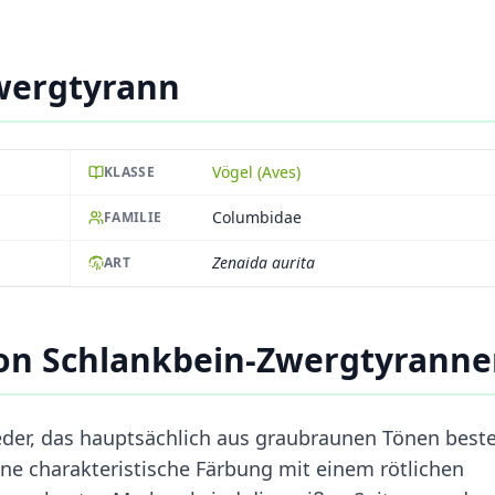
wergtyrann
Vögel (Aves)
KLASSE
Columbidae
FAMILIE
Zenaida aurita
ART
on Schlankbein-Zwergtyrann
ieder, das hauptsächlich aus graubraunen Tönen beste
ine charakteristische Färbung mit einem rötlichen