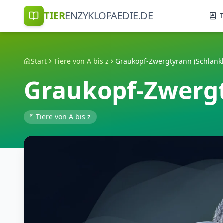
TIER
ENZYKLOPAEDIE.DE
T
Start
Tiere von A bis z
Graukopf-Zwergt
Tiere von A bis z