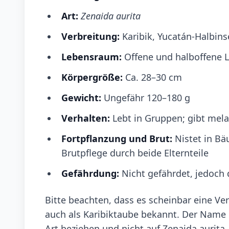
Art:
Zenaida aurita
Verbreitung:
Karibik, Yucatán-Halbinse
Lebensraum:
Offene und halboffene L
Körpergröße:
Ca. 28–30 cm
Gewicht:
Ungefähr 120–180 g
Verhalten:
Lebt in Gruppen; gibt mela
Fortpflanzung und Brut:
Nistet in Bä
Brutpflege durch beide Elternteile
Gefährdung:
Nicht gefährdet, jedoch 
Bitte beachten, dass es scheinbar eine Ve
auch als Karibiktaube bekannt. Der Name 
Art beziehen und nicht auf Zenaida aurita.