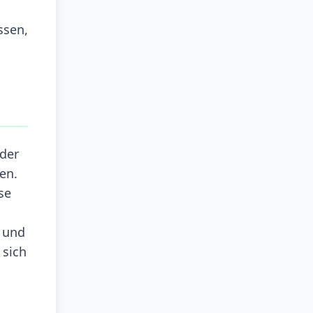
ssen,
oder
en.
se
n und
 sich