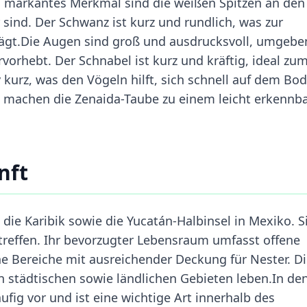
n markantes Merkmal sind die weißen Spitzen an den
r sind. Der Schwanz ist kurz und rundlich, was zur
rägt.Die Augen sind groß und ausdrucksvoll, umgebe
vorhebt. Der Schnabel ist kurz und kräftig, ideal zu
 kurz, was den Vögeln hilft, sich schnell auf dem Bo
 machen die Zenaida-Taube zu einem leicht erkennb
nft
ie Karibik sowie die Yucatán-Halbinsel in Mexiko. Si
treffen. Ihr bevorzugter Lebensraum umfasst offene
ne Bereiche mit ausreichender Deckung für Nester. D
 städtischen sowie ländlichen Gebieten leben.In de
fig vor und ist eine wichtige Art innerhalb des