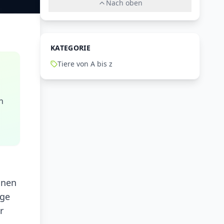
Nach oben
KATEGORIE
Tiere von A bis z
n
onen
ige
r