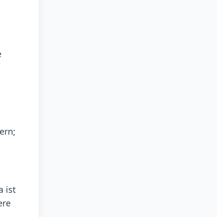
e
ern;
 ist
ere