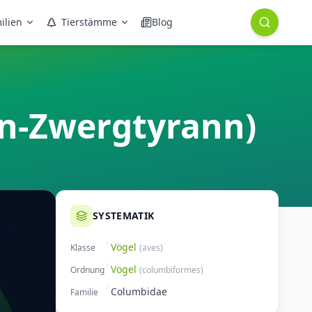
ilien
Tierstämme
Blog
n-Zwergtyrann)
SYSTEMATIK
Vögel
Klasse
(
aves
)
Vögel
Ordnung
(
columbiformes
)
Columbidae
Familie