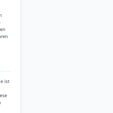
n
m
den
aren
e ist
iese
n