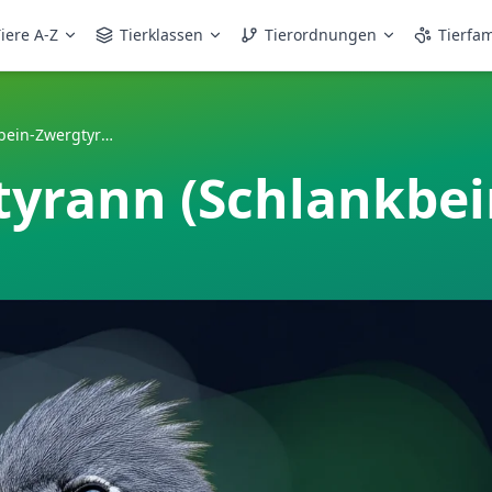
iere A-Z
Tierklassen
Tierordnungen
Tierfam
Graukopf-Zwergtyrann (Schlankbein-Zwergtyrann)
yrann (Schlankbei