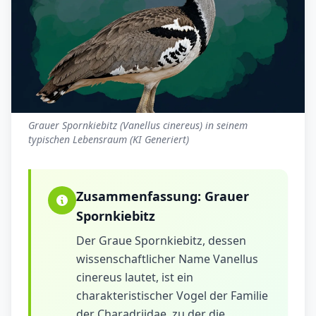
Grauer Spornkiebitz (Vanellus cinereus) in seinem
typischen Lebensraum (KI Generiert)
Zusammenfassung:
Grauer
Spornkiebitz
Der Graue Spornkiebitz, dessen
wissenschaftlicher Name Vanellus
cinereus lautet, ist ein
charakteristischer Vogel der Familie
der Charadriidae, zu der die