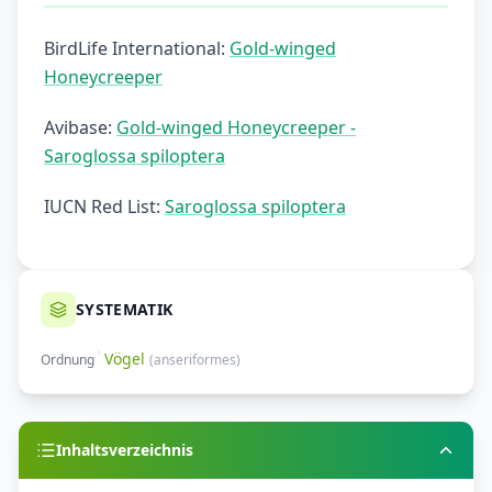
BirdLife International:
Gold-winged
Honeycreeper
Avibase:
Gold-winged Honeycreeper -
Saroglossa spiloptera
IUCN Red List:
Saroglossa spiloptera
SYSTEMATIK
Vögel
Ordnung
(
anseriformes
)
Inhaltsverzeichnis