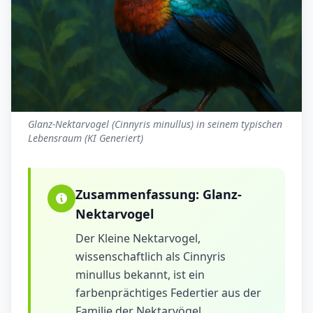
Glanz-Nektarvogel (Cinnyris minullus) in seinem typischen
Lebensraum (KI Generiert)
Zusammenfassung:
Glanz-
Nektarvogel
Der Kleine Nektarvogel,
wissenschaftlich als Cinnyris
minullus bekannt, ist ein
farbenprächtiges Federtier aus der
Familie der Nektarvögel