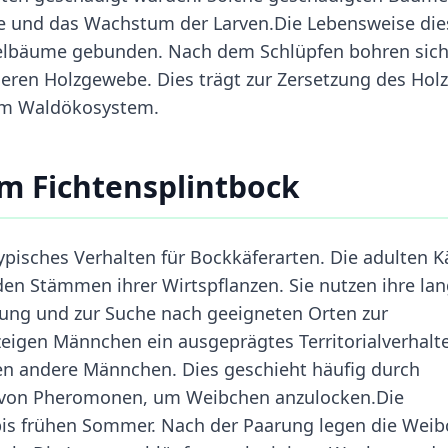
ge und das Wachstum der Larven.Die Lebensweise die
adelbäume gebunden. Nach dem Schlüpfen bohren sich
neren Holzgewebe. Dies trägt zur Zersetzung des Hol
f im Waldökosystem.
m Fichtensplintbock
ypisches Verhalten für Bockkäferarten. Die adulten K
 den Stämmen ihrer Wirtspflanzen. Sie nutzen ihre la
g und zur Suche nach geeigneten Orten zur
zeigen Männchen ein ausgeprägtes Territorialverhalt
en andere Männchen. Dies geschieht häufig durch
 von Pheromonen, um Weibchen anzulocken.Die
 bis frühen Sommer. Nach der Paarung legen die Wei