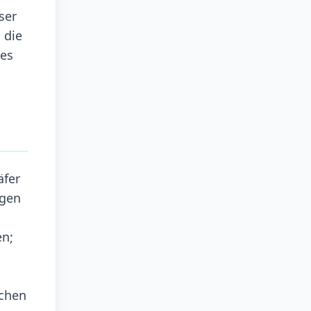
ser
 die
zes
äfer
ngen
en;
bchen