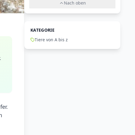
Nach oben
KATEGORIE
Tiere von A bis z
.
er.
h