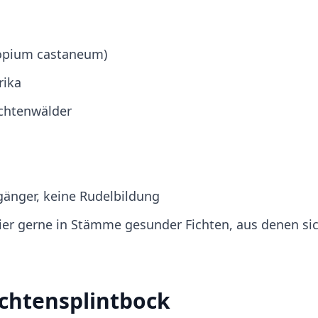
ropium castaneum)
rika
ichtenwälder
gänger, keine Rudelbildung
ier gerne in Stämme gesunder Fichten, aus denen si
chtensplintbock