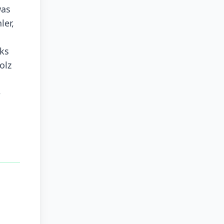
was
ler,
cks
olz
e