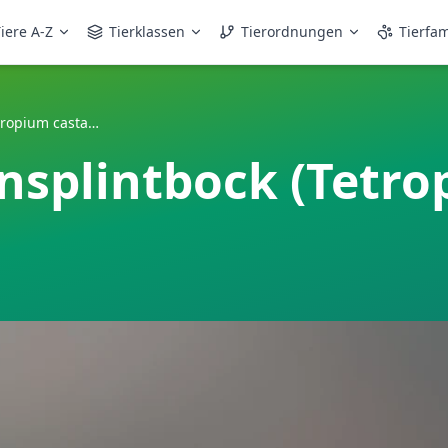
iere A-Z
Tierklassen
Tierordnungen
Tierfam
Gemeiner Fichtensplintbock (Tetropium castaneum)
nsplintbock (Tetr