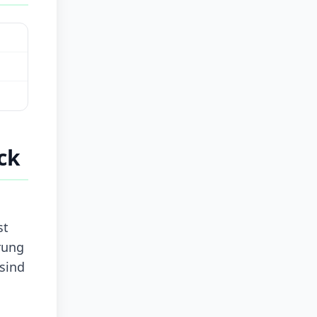
ck
st
rung
sind