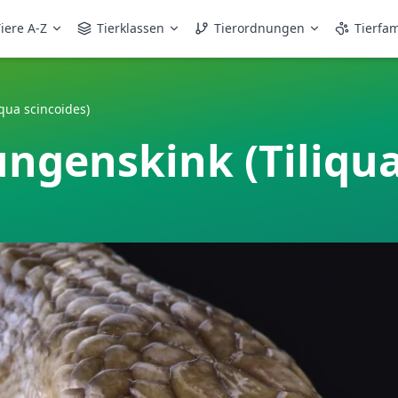
iere A-Z
Tierklassen
Tierordnungen
Tierfam
qua scincoides)
ngenskink (Tiliqua