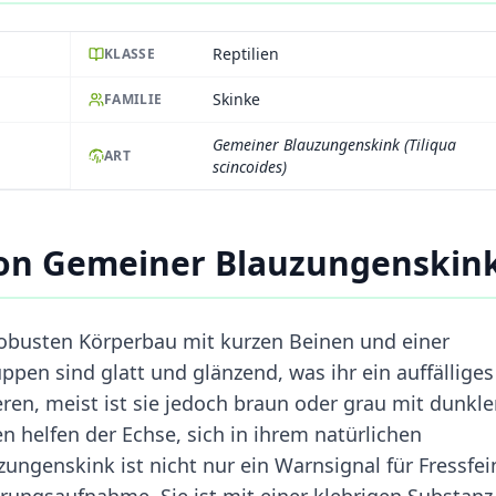
Reptilien
KLASSE
Skinke
FAMILIE
Gemeiner Blauzungenskink (Tiliqua
ART
scincoides)
on Gemeiner Blauzungenskin
obusten Körperbau mit kurzen Beinen und einer
ppen sind glatt und glänzend, was ihr ein auffälliges
eren, meist ist sie jedoch braun oder grau mit dunkl
en helfen der Echse, sich in ihrem natürlichen
ngenskink ist nicht nur ein Warnsignal für Fressfei
hrungsaufnahme. Sie ist mit einer klebrigen Substanz