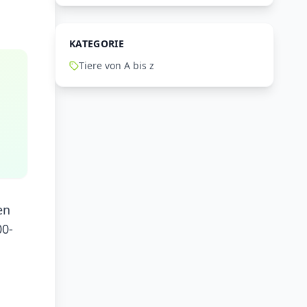
KATEGORIE
Tiere von A bis z
en
00-
n