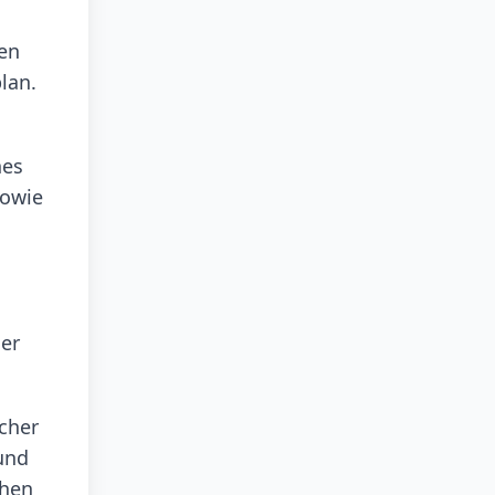
ten
lan.
hes
sowie
der
cher
 und
chen