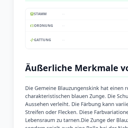
--
STAMM
--
ORDNUNG
--
GATTUNG
Äußerliche Merkmale v
Die Gemeine Blauzungenskink hat einen r
charakteristischen blauen Zunge. Die Schu
Aussehen verleiht. Die Färbung kann varii
Streifen oder Flecken. Diese Farbvariation
Lebensraum zu tarnen.Die Zunge der Blauzu
sondern spielt auch eine Rolle bei der Na