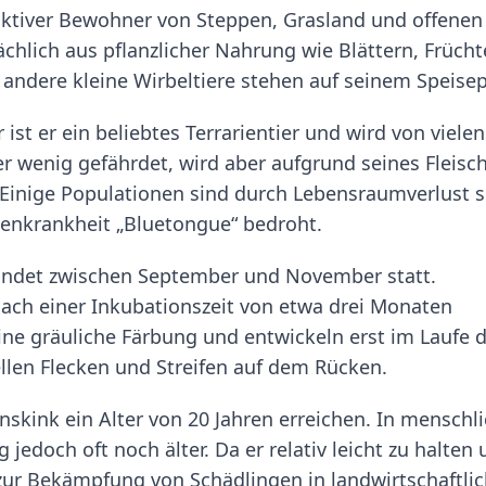
aktiver Bewohner von Steppen, Grasland und offenen
chlich aus pflanzlicher Nahrung wie Blättern, Früch
andere kleine Wirbeltiere stehen auf seinem Speisep
st er ein beliebtes Terrarientier und wird von vielen
er wenig gefährdet, wird aber aufgrund seines Fleisc
 Einige Populationen sind durch Lebensraumverlust 
tenkrankheit „Bluetongue“ bedroht.
findet zwischen September und November statt.
nach einer Inkubationszeit von etwa drei Monaten
ine gräuliche Färbung und entwickeln erst im Laufe 
llen Flecken und Streifen auf dem Rücken.
skink ein Alter von 20 Jahren erreichen. In menschli
 jedoch oft noch älter. Da er relativ leicht zu halten
n zur Bekämpfung von Schädlingen in landwirtschaftli