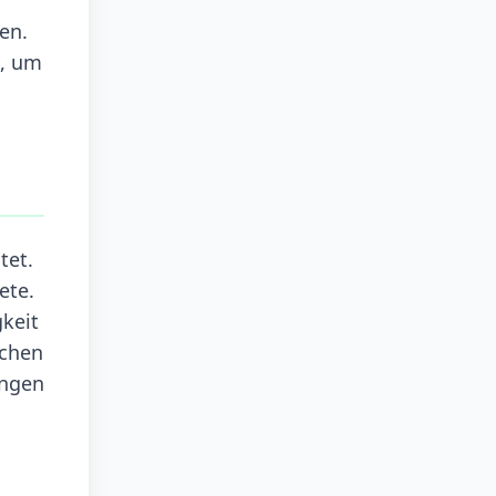
en.
n, um
tet.
ete.
gkeit
ichen
ungen