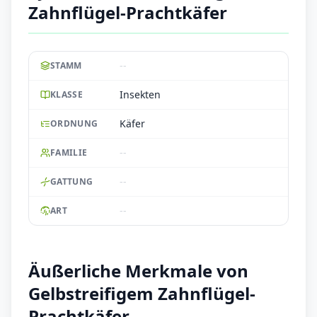
Zahnflügel-Prachtkäfer
--
STAMM
Insekten
KLASSE
Käfer
ORDNUNG
--
FAMILIE
--
GATTUNG
--
ART
Äußerliche Merkmale von
Gelbstreifigem Zahnflügel-
Prachtkäfer