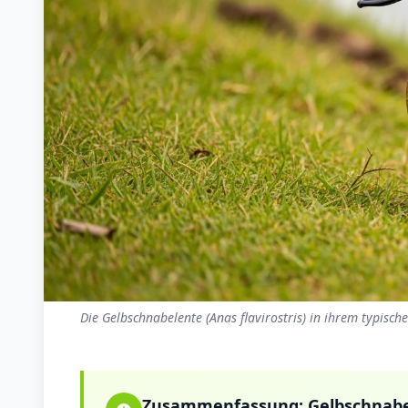
Die Gelbschnabelente (Anas flavirostris) in ihrem typisc
Zusammenfassung:
Gelbschnab