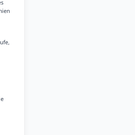
es
nien
ufe,
ie