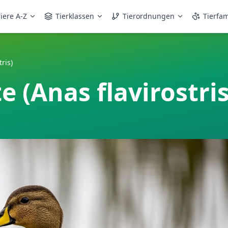
iere A-Z
Tierklassen
Tierordnungen
Tierfam
ris)
 (Anas flavirostris