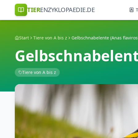
TIER
ENZYKLOPAEDIE.DE
T
Start
Tiere von A bis z
Gelbschnabelente (Anas flavirost
Gelbschnabelente
Tiere von A bis z