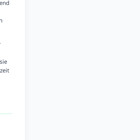
gend
n
r
sie
zeit