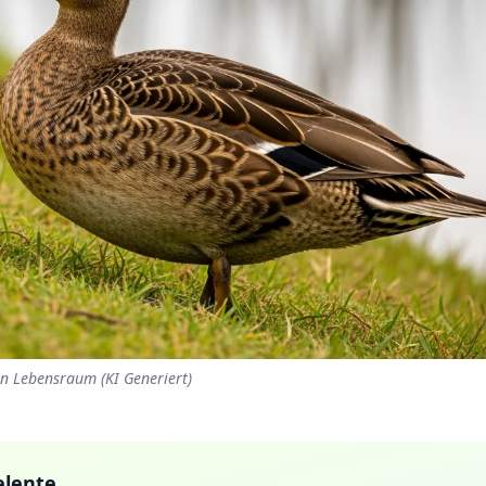
hen Lebensraum (KI Generiert)
elente