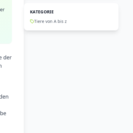
der
KATEGORIE
Tiere von A bis z
e der
n
 den
rbe