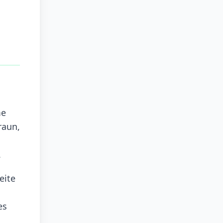
me
raun,
.
eite
es