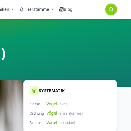
ilien
Tierstämme
Blog
)
SYSTEMATIK
Vögel
Klasse
(
aves
)
Vögel
Ordnung
(
anseriformes
)
Vögel
Familie
(
anatidae
)