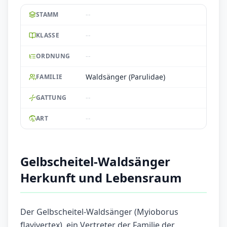
--
STAMM
--
KLASSE
--
ORDNUNG
Waldsänger (Parulidae)
FAMILIE
--
GATTUNG
--
ART
Gelbscheitel-Waldsänger
Herkunft und Lebensraum
Der Gelbscheitel-Waldsänger (Myioborus
flavivertex), ein Vertreter der Familie der