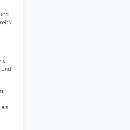
 und
reits
ine
n und
um
 als