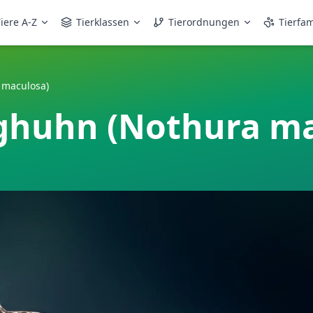
iere A-Z
Tierklassen
Tierordnungen
Tierfam
 maculosa)
ghuhn (Nothura ma