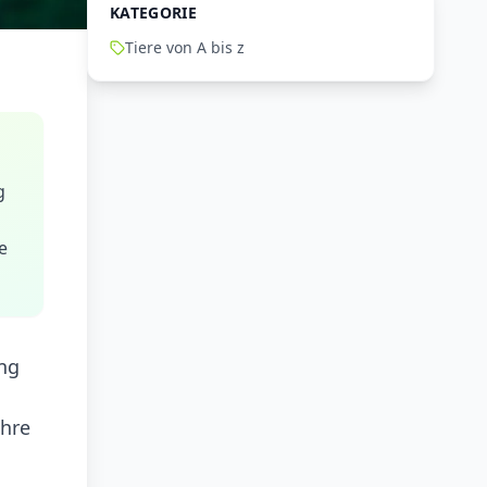
KATEGORIE
Tiere von A bis z
g
e
ung
ihre