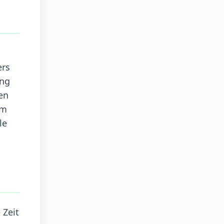
ers
ung
en
hm
le
 Zeit