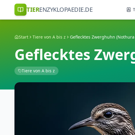
TIER
ENZYKLOPAEDIE.DE
T
Start
Tiere von A bis z
Geflecktes Zwerghuhn (Nothura
Geflecktes Zwer
Tiere von A bis z