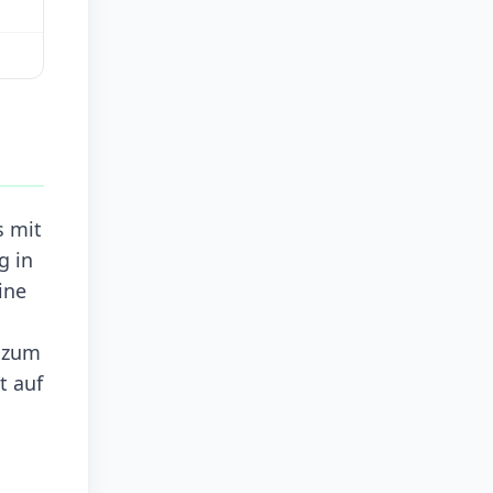
s mit
g in
ine
l zum
t auf