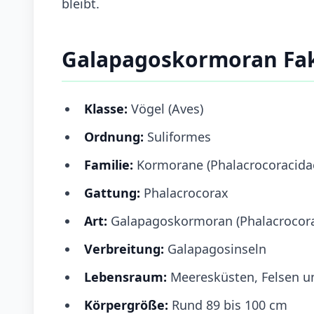
bleibt.
Galapagoskormoran Fa
Klasse:
Vögel (Aves)
Ordnung:
Suliformes
Familie:
Kormorane (Phalacrocoracida
Gattung:
Phalacrocorax
Art:
Galapagoskormoran (Phalacrocorax
Verbreitung:
Galapagosinseln
Lebensraum:
Meeresküsten, Felsen un
Körpergröße:
Rund 89 bis 100 cm