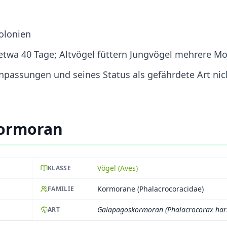
Kolonien
it etwa 40 Tage; Altvögel füttern Jungvögel mehrere M
passungen und seines Status als gefährdete Art nic
kormoran
Vögel (Aves)
KLASSE
Kormorane (Phalacrocoracidae)
FAMILIE
Galapagoskormoran (Phalacrocorax harr
ART