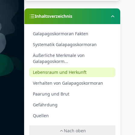
Inhaltsverzeichnis
Galapagoskormoran Fakten
Systematik Galapagoskormoran
Äußerliche Merkmale von
Galapagoskorm...
Lebensraum und Herkunft
Verhalten von Galapagoskormoran
Paarung und Brut
Gefährdung
Quellen
Nach oben