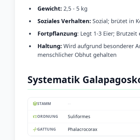
Gewicht:
2,5 - 5 kg
Soziales Verhalten:
Sozial; brütet in 
Fortpflanzung
: Legt 1-3 Eier; Brutze
Haltung:
Wird aufgrund besonderer An
menschlicher Obhut gehalten
Systematik Galapagos
--
STAMM
Suliformes
ORDNUNG
Phalacrocorax
GATTUNG