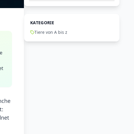
KATEGORIE
Tiere von A bis z
he
et
nche
t:
dnet