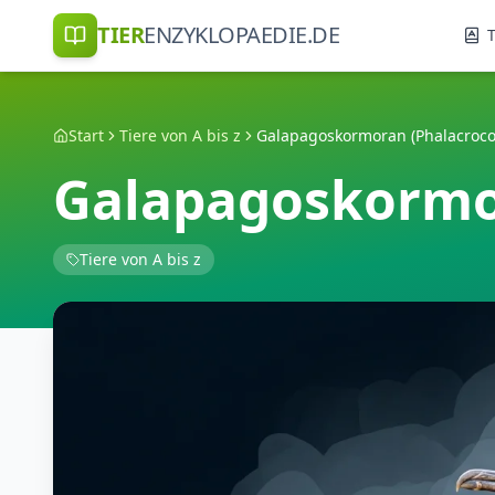
TIER
ENZYKLOPAEDIE.DE
T
Start
Tiere von A bis z
Galapagoskormoran (Phalacrocor
Galapagoskormor
Tiere von A bis z