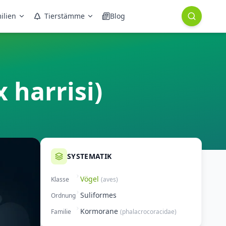
ilien
Tierstämme
Blog
harrisi)
SYSTEMATIK
Vögel
Klasse
(
aves
)
Suliformes
Ordnung
Kormorane
Familie
(
phalacrocoracidae
)