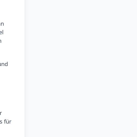
an
el
n
und
r
s für