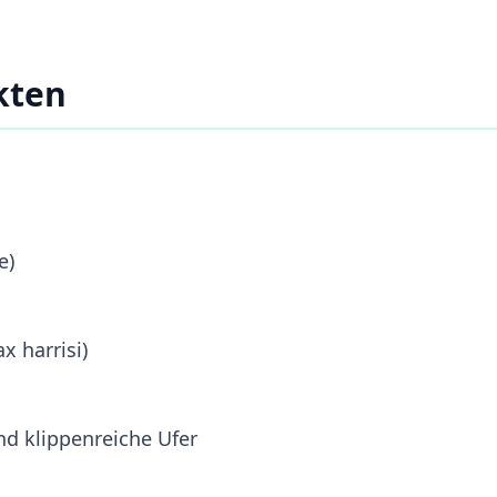
kten
e)
 harrisi)
d klippenreiche Ufer