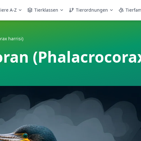
iere A-Z
Tierklassen
Tierordnungen
Tierfam
ax harrisi)
an (Phalacrocorax 