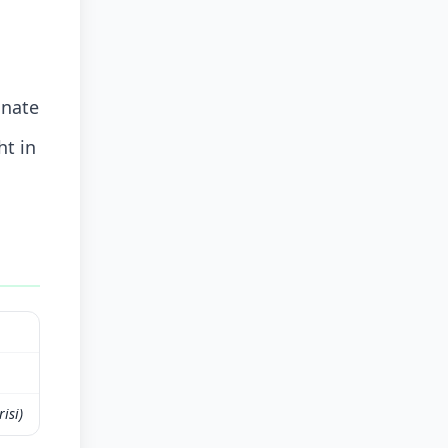
onate
ht in
isi)