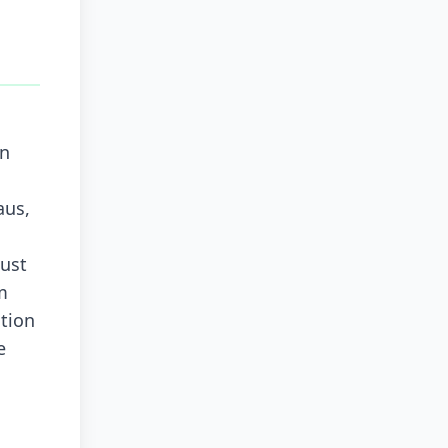
in
aus,
ust
m
ution
e