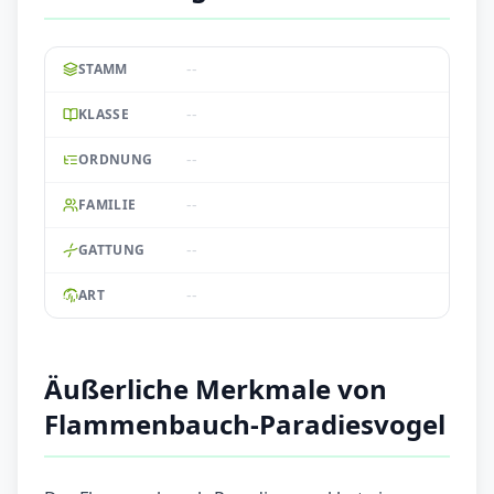
--
STAMM
--
KLASSE
--
ORDNUNG
--
FAMILIE
--
GATTUNG
--
ART
Äußerliche Merkmale von
Flammenbauch-Paradiesvogel