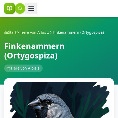
Start
Tiere von A bis z
Finkenammern (Ortygospiza)
Finkenammern
(Ortygospiza)
Tiere von A bis z