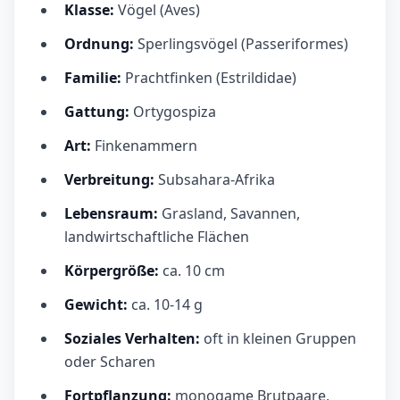
Klasse:
Vögel (Aves)
Ordnung:
Sperlingsvögel (Passeriformes)
Familie:
Prachtfinken (Estrildidae)
Gattung:
Ortygospiza
Art:
Finkenammern
Verbreitung:
Subsahara-Afrika
Lebensraum:
Grasland, Savannen,
landwirtschaftliche Flächen
Körpergröße:
ca. 10 cm
Gewicht:
ca. 10-14 g
Soziales Verhalten:
oft in kleinen Gruppen
oder Scharen
Fortpflanzung:
monogame Brutpaare,