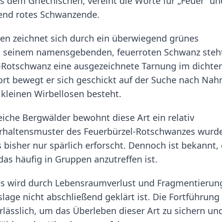
us dem Griechischen, vereint die Worte für „Feuer“ un
tend rotes Schwanzende.
n zeichnet sich durch ein überwiegend grünes
zu seinem namensgebenden, feuerroten Schwanz steh
-Rotschwanz eine ausgezeichnete Tarnung im dichte
rt bewegt er sich geschickt auf der Suche nach Nah
kleinen Wirbellosen besteht.
eiche Bergwälder bewohnt diese Art ein relativ
erhaltensmuster des Feuerbürzel-Rotschwanzes wurd
bisher nur spärlich erforscht. Dennoch ist bekannt,
, das häufig in Gruppen anzutreffen ist.
es wird durch Lebensraumverlust und Fragmentierun
age nicht abschließend geklärt ist. Die Fortführung
ässlich, um das Überleben dieser Art zu sichern un