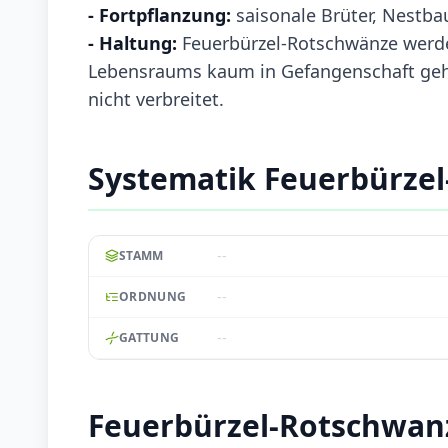
- Fortpflanzung:
saisonale Brüter, Nestb
- Haltung:
Feuerbürzel-Rotschwänze werde
Lebensraums kaum in Gefangenschaft geha
nicht verbreitet.
Systematik Feuerbürze
--
STAMM
--
ORDNUNG
--
GATTUNG
Feuerbürzel-Rotschwan