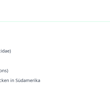
cidae)
ons)
ken in Südamerika