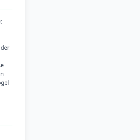
,
 der
ße
an
ögel