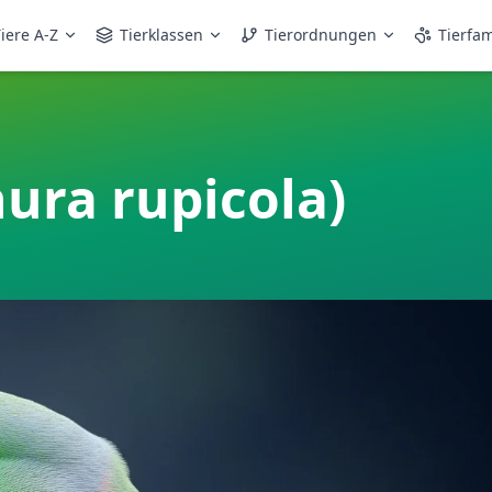
iere A-Z
Tierklassen
Tierordnungen
Tierfam
hura rupicola)