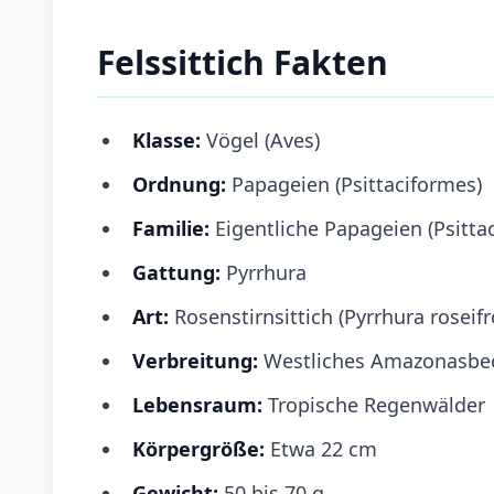
Felssittich Fakten
Klasse:
Vögel (Aves)
Ordnung:
Papageien (Psittaciformes)
Familie:
Eigentliche Papageien (Psitta
Gattung:
Pyrrhura
Art:
Rosenstirnsittich (Pyrrhura roseifr
Verbreitung:
Westliches Amazonasbec
Lebensraum:
Tropische Regenwälder
Körpergröße:
Etwa 22 cm
Gewicht:
50 bis 70 g