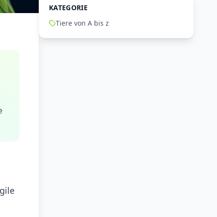
KATEGORIE
Tiere von A bis z
e
gile