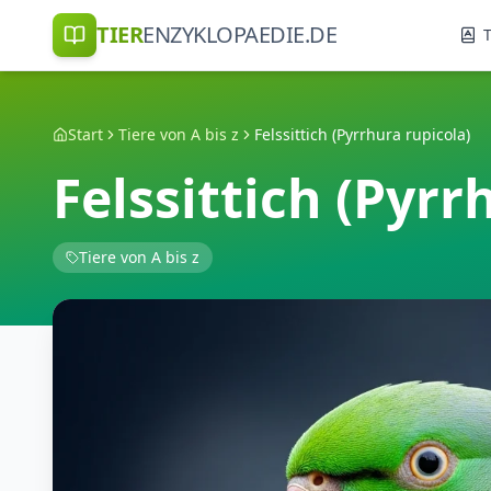
TIER
ENZYKLOPAEDIE.DE
T
Start
Tiere von A bis z
Felssittich (Pyrrhura rupicola)
Felssittich (Pyrr
Tiere von A bis z