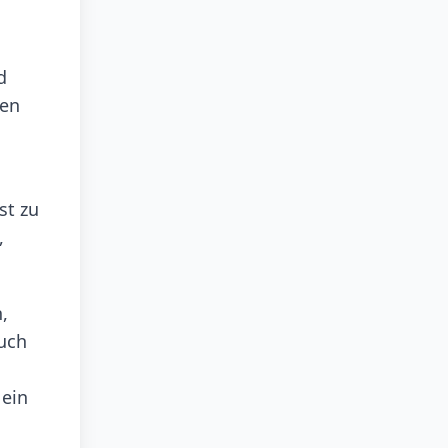
d
den
st zu
,
,
auch
 ein