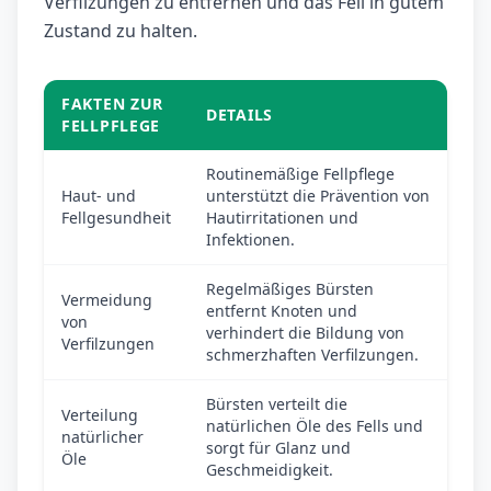
Verfilzungen zu entfernen und das Fell in gutem
Zustand zu halten.
FAKTEN ZUR
DETAILS
FELLPFLEGE
Routinemäßige Fellpflege
Haut- und
unterstützt die Prävention von
Fellgesundheit
Hautirritationen und
Infektionen.
Regelmäßiges Bürsten
Vermeidung
entfernt Knoten und
von
verhindert die Bildung von
Verfilzungen
schmerzhaften Verfilzungen.
Bürsten verteilt die
Verteilung
natürlichen Öle des Fells und
natürlicher
sorgt für Glanz und
Öle
Geschmeidigkeit.